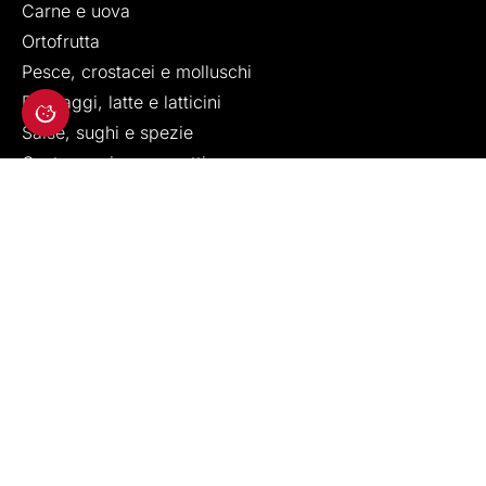
Carne e uova
Ortofrutta
Pesce, crostacei e molluschi
Formaggi, latte e latticini
Salse, sughi e spezie
Gastronomia e precotti
Pane e farine
Bevande e alcolici
Dolci e pasticceria
Salumi e insaccati
No food
Risorse
Blog
Come funziona
Testimonianze