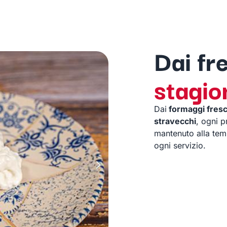
Dai fr
stagio
Dai
formaggi freschi
stravecchi
, ogni 
mantenuto alla temp
ogni servizio.