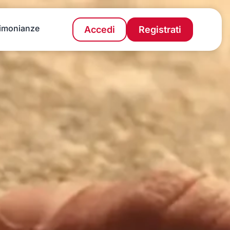
imonianze
Accedi
Registrati