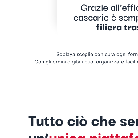
Grazie all'eff
casearie è sem
filiera tr
Soplaya sceglie con cura ogni forni
Con gli ordini digitali puoi organizzare faci
Tutto ciò che se
un’
unica piatta