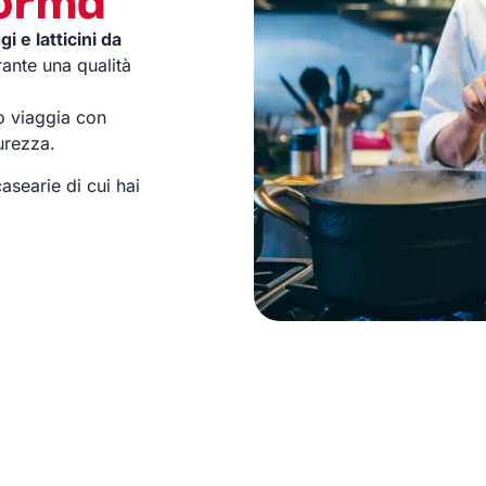
i e latticini da
rante una qualità
o viaggia con
curezza.
casearie di cui hai