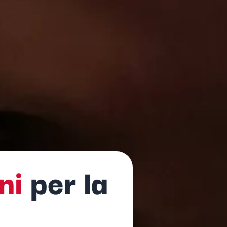
ni
per la