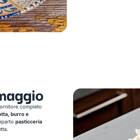
maggio
fornitore completo
otta, burro e
reparto
pasticceria
tta.